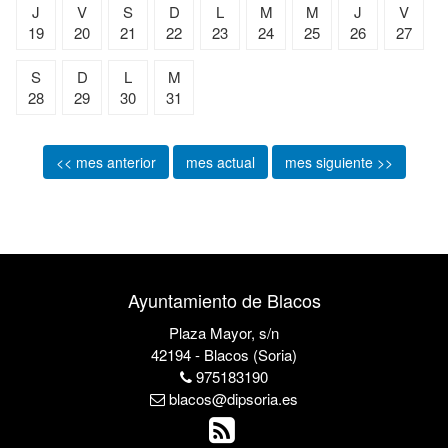
J
V
S
D
L
M
M
J
V
19
20
21
22
23
24
25
26
27
S
D
L
M
28
29
30
31
<< mes anterior
mes actual
mes siguiente >>
Ayuntamiento de Blacos
Plaza Mayor, s/n
42194 - Blacos (Soria)
975183190
blacos@dipsoria.es