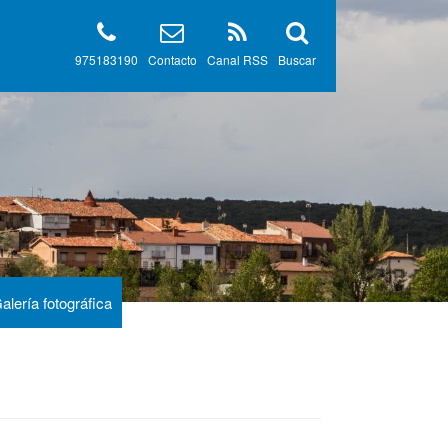
975183190
Contacto
Canal RSS
Buscar
alería fotográfica