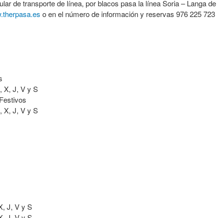
ar de transporte de línea, por blacos pasa la línea Soria – Langa de
.therpasa.es
o en el número de información y reservas 976 225 723
s
, V y S
tivos
, V y S
 V y S
 V y S