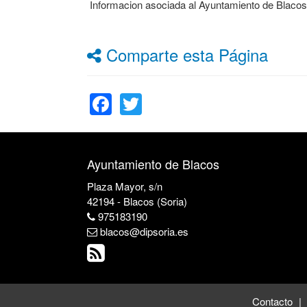
Informacion asociada al Ayuntamiento de Blaco
Comparte esta Página
Facebook
Twitter
Ayuntamiento de Blacos
Plaza Mayor, s/n
42194 - Blacos (Soria)
975183190
blacos@dipsoria.es
Contacto