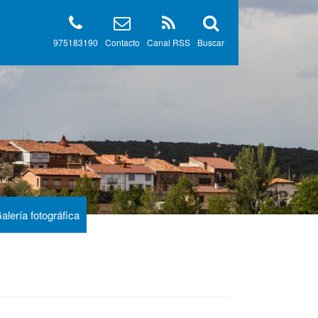
975183190
Contacto
Canal RSS
Buscar
alería fotográfica